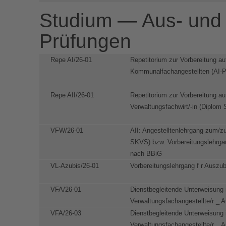
Studium — Aus- und 
Prüfungen
Repe AI/26-01
Repetitorium zur Vorbereitung au
Kommunalfachangestellten (AI-P
Repe AII/26-01
Repetitorium zur Vorbereitung au
Verwaltungsfachwirt/-in (Diplom 
VFW/26-01
AII: Angestelltenlehrgang zum/zu
SKVS) bzw. Vorbereitungslehrgan
nach BBiG
VL-Azubis/26-01
Vorbereitungslehrgang f r Auszu
VFA/26-01
Dienstbegleitende Unterweisung 
Verwaltungsfachangestellte/r _ 
VFA/26-03
Dienstbegleitende Unterweisung 
Verwaltungsfachangestellte/r _ 