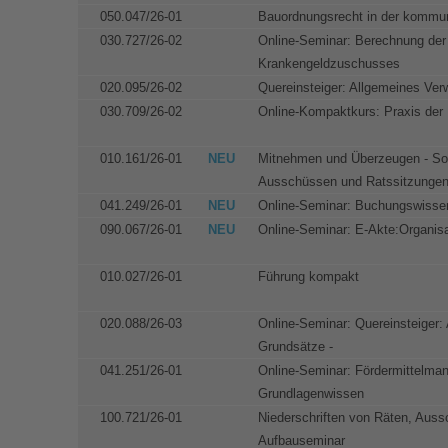
050.047/26-01
Bauordnungsrecht in der kommun
030.727/26-02
Online-Seminar: Berechnung de
Krankengeldzuschusses
020.095/26-02
Quereinsteiger: Allgemeines Ver
030.709/26-02
Online-Kompaktkurs: Praxis der
010.161/26-01
NEU
Mitnehmen und Überzeugen - Sou
Ausschüssen und Ratssitzunge
041.249/26-01
NEU
Online-Seminar: Buchungswissen
090.067/26-01
NEU
Online-Seminar: E-Akte:Organis
010.027/26-01
Führung kompakt
020.088/26-03
Online-Seminar: Quereinsteiger:
Grundsätze -
041.251/26-01
Online-Seminar: Fördermittelm
Grundlagenwissen
100.721/26-01
Niederschriften von Räten, Aus
Aufbauseminar