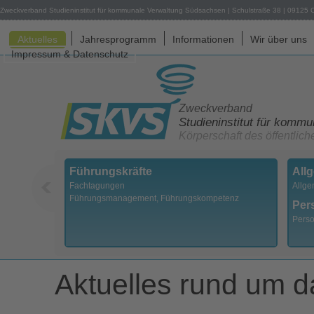
Zweckverband Studieninstitut für kommunale Verwaltung Südsachsen
|
Schulstraße 38
|
09125
Aktuelles
Jahresprogramm
Informationen
Wir über uns
Impressum & Datenschutz
Zweckverband
Studieninstitut für komm
Körperschaft des öffentlic
Führungskräfte
All
Fachtagungen
Allge
Führungsmanagement, Führungskompetenz
Per
Perso
Aktuelles rund um da