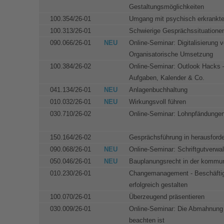
Gestaltungsmöglichkeiten
100.354/26-01
Umgang mit psychisch erkrankte
100.313/26-01
Schwierige Gesprächssituationen
090.066/26-01
NEU
Online-Seminar: Digitalisierung
Organisatorische Umsetzung
100.384/26-02
Online-Seminar: Outlook Hacks –
Aufgaben, Kalender & Co.
041.134/26-01
NEU
Anlagenbuchhaltung
010.032/26-01
NEU
Wirkungsvoll führen
030.710/26-02
Online-Seminar: Lohnpfändungen
150.164/26-02
Gesprächsführung in herausforde
090.068/26-01
NEU
Online-Seminar: Schriftgutverwa
050.046/26-01
NEU
Bauplanungsrecht in der kommun
010.230/26-01
Changemanagement - Beschäftig
erfolgreich gestalten
100.070/26-01
Überzeugend präsentieren
030.009/26-01
Online-Seminar: Die Abmahnung 
beachten ist